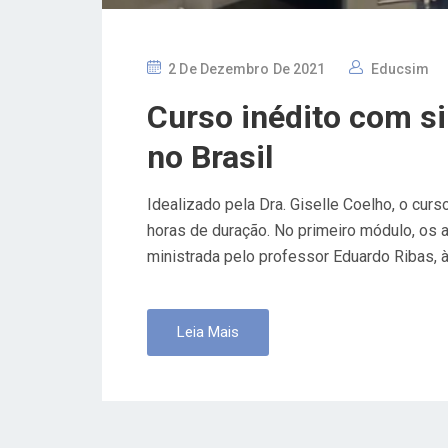
P
2 De Dezembro De 2021
Educsim
O
Curso inédito com s
S
T
no Brasil
E
D
Idealizado pela Dra. Giselle Coelho, o curs
O
horas de duração. No primeiro módulo, os 
N
ministrada pelo professor Eduardo Ribas, à 
Leia Mais