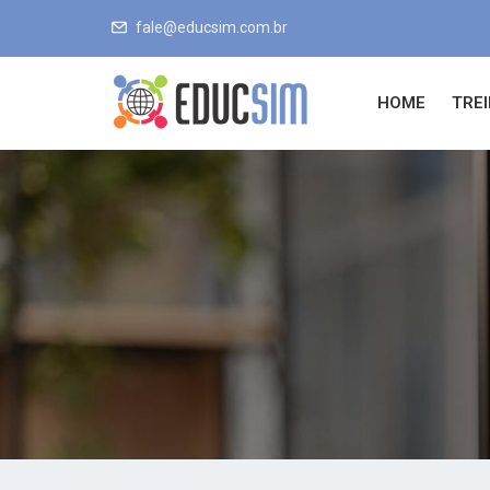
fale@educsim.com.br
HOME
TRE