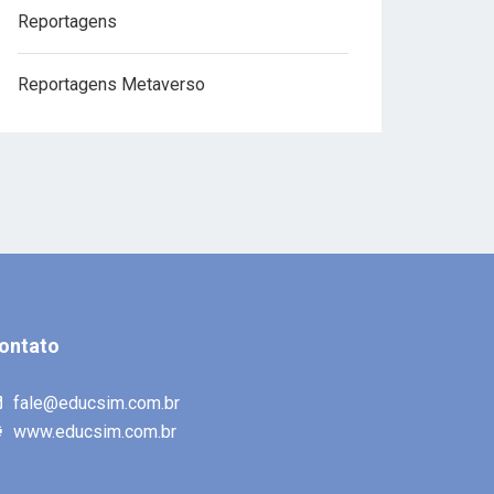
Reportagens
Reportagens Metaverso
ontato
fale@educsim.com.br
www.educsim.com.br