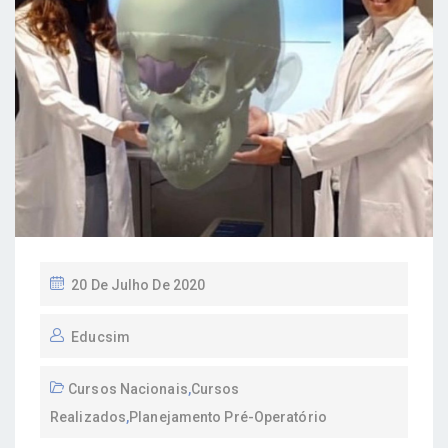
P
20 De Julho De 2020
O
Educsim
S
T
Cursos Nacionais
,
Cursos
E
Realizados
,
Planejamento Pré-Operatório
D